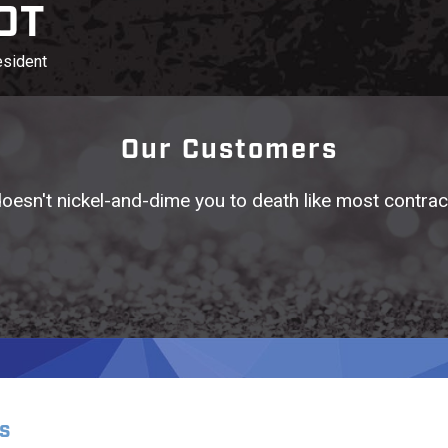
OT
esident
Our Customers
oesn't nickel-and-dime you to death like most contrac
s